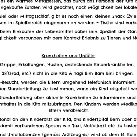
t es ein warmes Mittagessen, das durch das Personal der Kita 
 eingekaufte Zutaten wird geachtet, nach Möglichkeit bei lokal
l oder Mittagsschlaf, gibt es noch einen kleinen Snack (Zvie
sen im Spielbereich eingenommen werden – Tische sind vorh
 beim Einkaufen der Lebensmittel dabei sein. Speziell der Ga
lichkeit verbunden mit dem Kontakt-Erlebnis zu Tieren und Na
Krankheiten und Unfälle:
(Grippe, Erkältungen, Husten, ansteckende Kinderkrankheiten, 
38°Grad, etc.) nicht in die Kita & Tagi Bim Bam Bini bringen.
-Besuchs, werden die Eltern umgehend telefonisch informiert, 
er Standortleitung zu bestimmen, wann ein Kind abgeholt w
ie Standortleitung über aktuelle Krankheiten zu informieren u
haltes in die Kita mitzubringen. Den Kindern werden Medik
Eltern verabreicht.
sonal an den Kinderarzt der Kita, ans Kinderspital Bern oder a
damit verbundenen Spesen wie Taxi, Notfallarzt etc. zu Lasten
und Unfallabsenzen (gemäss Arztzeugnis) wird ab dem 14. Ka