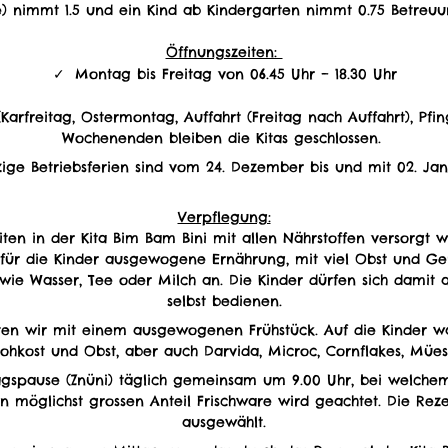
e) nimmt 1.5 und ein Kind ab Kindergarten nimmt 0.75 Betreu
Öffnungszeiten:
Montag bis Freitag von 06.45 Uhr – 18.30 Uhr
Karfreitag, Ostermontag, Auffahrt (Freitag nach Auffahrt), Pfi
Wochenenden bleiben die Kitas geschlossen.
zige Betriebsferien sind vom 24. Dezember bis und mit 02. Jan
Verpflegung:
iten in der Kita Bim Bam Bini mit allen Nährstoffen versorgt w
h für die Kinder ausgewogene Ernährung, mit viel Obst und Ge
ie Wasser, Tee oder Milch an. Die Kinder dürfen sich damit a
selbst bedienen.
ten wir mit einem ausgewogenen Frühstück. Auf die Kinder war
Rohkost und Obst, aber auch Darvida, Microc, Cornflakes, Müesli
gspause (Znüni) täglich gemeinsam um 9.00 Uhr, bei welchem 
n möglichst grossen Anteil Frischware wird geachtet. Die Rez
ausgewählt.