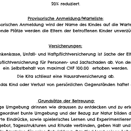
20% reduziert.
Provisorische Anmeldung/Warteliste:
isorischen Anmeldung wird der Name des Kindes auf die Wartel
nde Plätze werden die Eltern der betroffenen Kinder unverzüg
Versicherungen:
nkenkasse, Unfall- und Haftpflichtversicherung ist Sache der Elt
aftpflichtversicherung für Personen- und Sachschaden ab. Von d
ein Selbstbehalt von maximal CHF 100.00 erhoben werden.
Die Kita schliesst eine Hausratversicherung ab.
as Kind oder Verlust von persönlichen Gegenständen haftet d
Grundsätze der Betreuung:
ltige Umgebung drinnen wie draussen zu entdecken und zu er
e geordnet bunte Umgebung und der Bezug zur Natur bilden d
erte Eindrücke, sowie spielerisches Lernen und Experimentieren
bot, Tagesstrukturen und Rituale verbinden, geben Halt und s